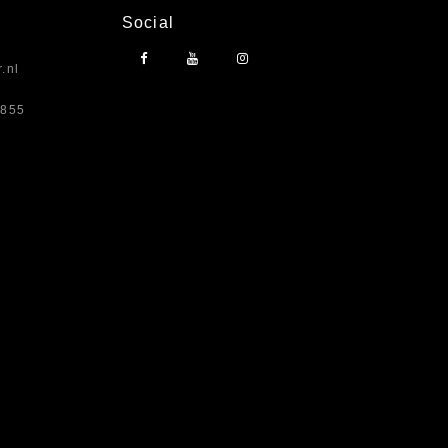
Social
.nl
7855