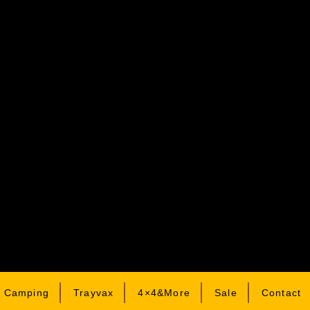
& Camping
Trayvax
4×4&More
Sale
Contact