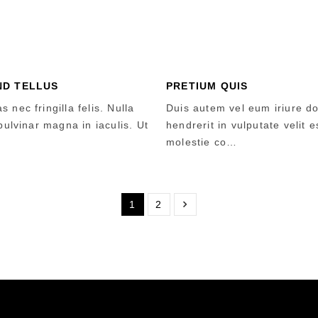
ND TELLUS
PRETIUM QUIS
 nec fringilla felis. Nulla
Duis autem vel eum iriure do
 pulvinar magna in iaculis. Ut
hendrerit in vulputate velit 
molestie co…
1
2