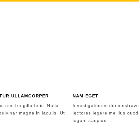
4 COLUMNS
TUR ULLAMCORPER
NAM EGET
 nec fringilla felis. Nulla
Investigationes demonstrave
 pulvinar magna in iaculis. Ut
lectores legere me lius quod 
legunt saepius. …