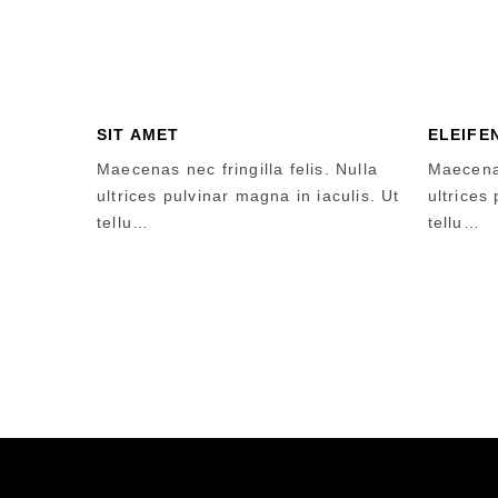
SIT AMET
ELEIFE
Maecenas nec fringilla felis. Nulla
Maecenas
ultrices pulvinar magna in iaculis. Ut
ultrices
tellu…
tellu…