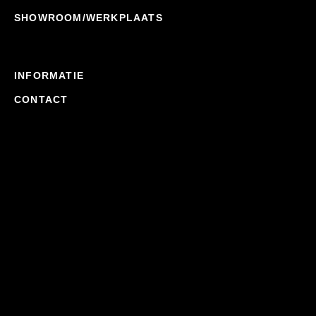
SHOWROOM/WERKPLAATS
INFORMATIE
CONTACT