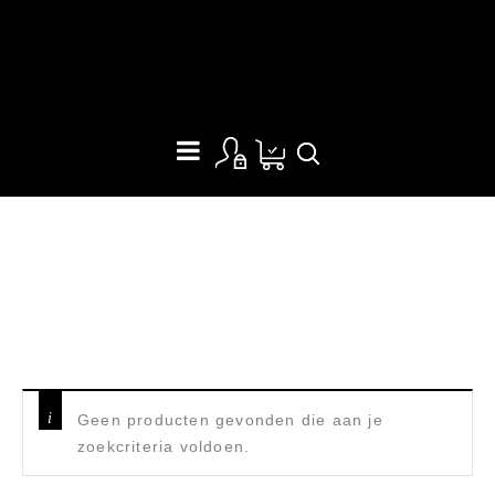
BON FIRE
Home
/
Bushcraft & Camping
/
Bon Fire
Geen producten gevonden die aan je
zoekcriteria voldoen.