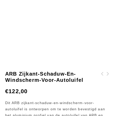
ARB Zijkant-Schaduw-En-
Windscherm-Voor-Autoluifel
Vonkenvanger voor
HI-LIFT JACK
de Petromax Loki2
BODEMPLAAT –
€
122,00
Houtkachel
FRONTRUNNER
Dit ARB zijkant-schaduw-en-windscherm-voor-
autoluifel is ontworpen om te worden bevestigd aan
het aluminium profiel van de autoluifel van ARB en