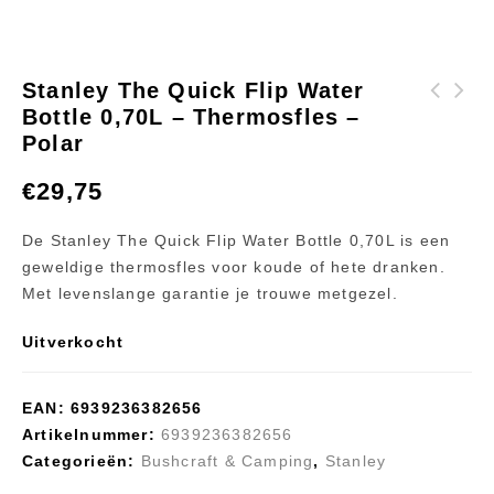
Stanley The Quick Flip Water
Bottle 0,70L – Thermosfles –
Stanley The Quick
Petromax Loki2
Polar
Flip Water Bottle
kachelpijp
0,70L -
verlenging
€
29,75
Thermosfles -
Citron
De Stanley The Quick Flip Water Bottle 0,70L is een
geweldige thermosfles voor koude of hete dranken.
Met levenslange garantie je trouwe metgezel.
Uitverkocht
EAN:
6939236382656
Artikelnummer:
6939236382656
Categorieën:
Bushcraft & Camping
,
Stanley