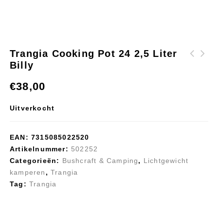
Trangia Cooking Pot 24 2,5 Liter
Billy
Trangia
Petromax
Brandstoffles Rood
Maliënkolder Scrub
€
38,00
1000 ml
XLarge
Uitverkocht
EAN:
7315085022520
Artikelnummer:
502252
Categorieën:
Bushcraft & Camping
,
Lichtgewicht
kamperen
,
Trangia
Tag:
Trangia