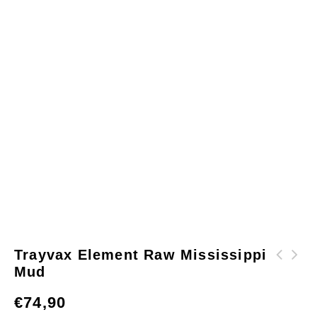
Trayvax Element Raw Mississippi
Mud
Trayvax Contour
Luifeltent AW250-
Raw Mississippi
Annex Tasmanian
€
74,90
Mud
Outdoor