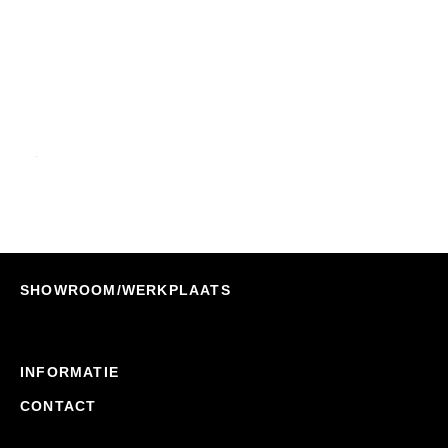
Luifeltent AW250-Annex Tasmanian Outdoor
Nu Bestellen
€
299,00
€
224,00
SHOWROOM/WERKPLAATS
INFORMATIE
CONTACT