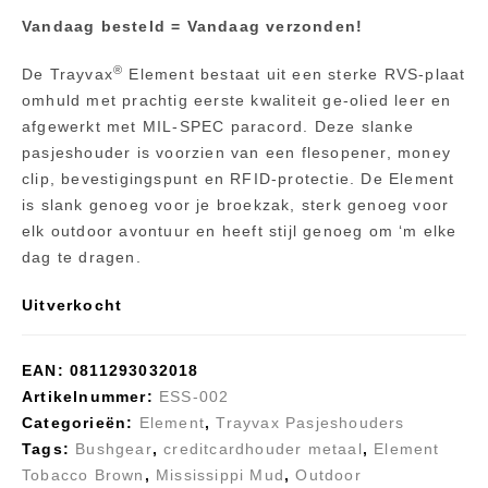
Vandaag besteld = Vandaag verzonden!
®
De Trayvax
Element bestaat uit een sterke RVS-plaat
omhuld met prachtig eerste kwaliteit ge-olied leer en
afgewerkt met MIL-SPEC paracord. Deze slanke
pasjeshouder is voorzien van een flesopener, money
clip, bevestigingspunt en RFID-protectie. De Element
is slank genoeg voor je broekzak, sterk genoeg voor
elk outdoor avontuur en heeft stijl genoeg om ‘m elke
dag te dragen.
Uitverkocht
EAN:
0811293032018
Artikelnummer:
ESS-002
Categorieën:
Element
,
Trayvax Pasjeshouders
Tags:
Bushgear
,
creditcardhouder metaal
,
Element
Tobacco Brown
,
Mississippi Mud
,
Outdoor