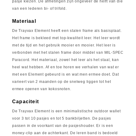
pasje kiezen. De afmetingen zijn ongeveer de helft van die
van een lederen bi- of trifold.
Materiaal
De Trayvax Element heeft een stalen frame als basisplaat.
Het frame is bekleed met top-kwaliteit leer. Het leer wordt
met de tijd en het gebruik mooier en mooier. Het leer is
verbonden met het stalen frame door middel van MIL-SPEC
Paracord. Het materiaal, zowel het leer als het staal, kan
heel wat hebben. Af en toe horen we verhalen van wat er
met een Element gebeurd is en wat men ermee doet. Dat
varieert van 2 maanden op de snelweg liggen tot het
ermee openen van kokosnoten.
Capaciteit
De Trayvax Element is een minimalistische outdoor wallet
voor 3 tot 10 pasjes en tot 5 bankbiljetten. De pasjes
passen in de voorkant van de pasjeshouder. Er is een
money-clip aan de achterkant. De leren band is bedoeld