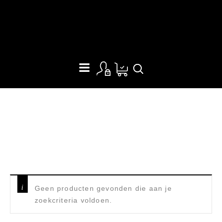
ARB DAKTENT
Home
/
Producten getagged “ARB daktent”
Geen producten gevonden die aan je
zoekcriteria voldoen.