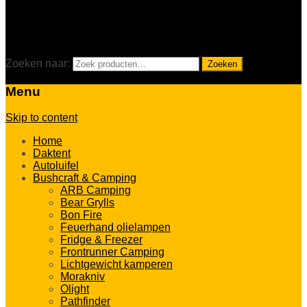
0
Winkelmand
Zoeken naar:
Zoeken
Menu
Skip to content
Home
Daktent
Autoluifel
Bushcraft & Camping
ARB Camping
Bear Grylls
Bon Fire
Feuerhand olielampen
Fridge & Freezer
Frontrunner Camping
Lichtgewicht kamperen
Morakniv
Olight
Pathfinder