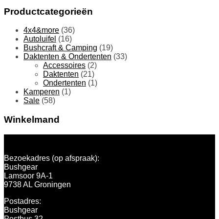
Productcategorieën
4x4&more
(36)
Autoluifel
(16)
Bushcraft & Camping
(19)
Daktenten & Ondertenten
(33)
Accessoires
(2)
Daktenten
(21)
Ondertenten
(1)
Kamperen
(1)
Sale
(58)
Winkelmand
SHOWROOM/WERKPLAATS
Bezoekadres (op afspraak):
Bushgear
Lamsoor 9A-1
9738 AL Groningen
Postadres:
Bushgear
Postbus 32