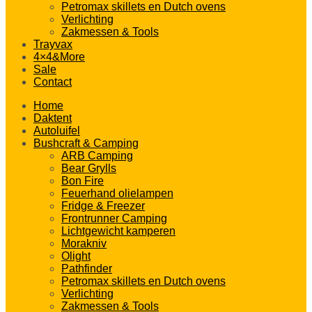
Petromax skillets en Dutch ovens
Verlichting
Zakmessen & Tools
Trayvax
4×4&More
Sale
Contact
Home
Daktent
Autoluifel
Bushcraft & Camping
ARB Camping
Bear Grylls
Bon Fire
Feuerhand olielampen
Fridge & Freezer
Frontrunner Camping
Lichtgewicht kamperen
Morakniv
Olight
Pathfinder
Petromax skillets en Dutch ovens
Verlichting
Zakmessen & Tools