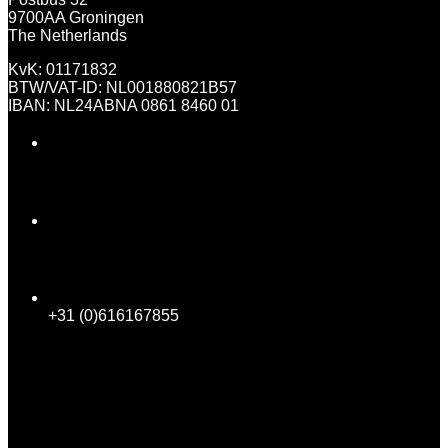
9700AA Groningen
The Netherlands
KvK: 01171832
BTW/VAT-ID: NL001880821B57
IBAN: NL24ABNA 0861 8460 01
Informatie
Leveringsvoorwaarden
Garantie
Bestellen
Privacy
Contact
info@bushgear.nl
+31 (0)616167855