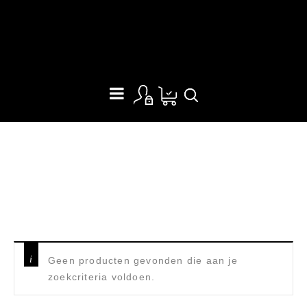
CAMPING STOEL
Home
/
Producten getagged “camping stoel”
Geen producten gevonden die aan je
zoekcriteria voldoen.