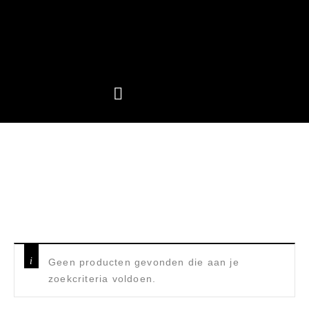
EEZI AWN STEALTH
Home
/
Producten getagged “Eezi Awn Stealth”
Geen producten gevonden die aan je
zoekcriteria voldoen.