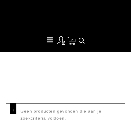
MSR WHISPERLITE
Home
/
Producten getagged “MSR Whisperlite”
Geen producten gevonden die aan je
zoekcriteria voldoen.