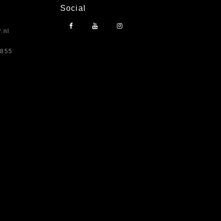
Social
.nl
7855