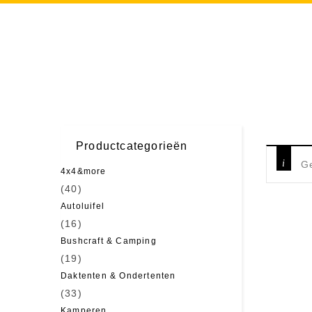
Productcategorieën
Ge
4x4&more
(40)
Autoluifel
(16)
Bushcraft & Camping
(19)
Daktenten & Ondertenten
(33)
Kamperen