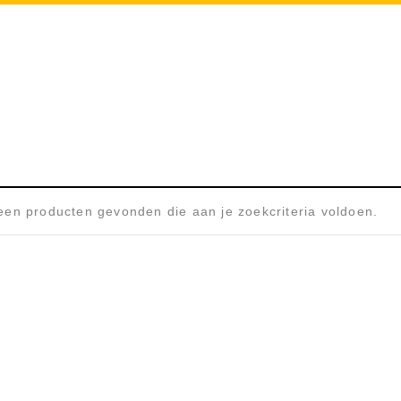
OUTDOOR CAMPING
Home
/
Producten getagged “Outd
en producten gevonden die aan je zoekcriteria voldoen.