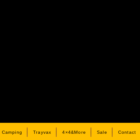
& Camping
Trayvax
4×4&More
Sale
Contact