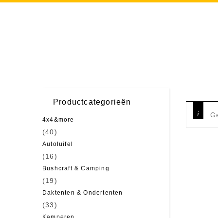
Productcategorieën
Ge
4x4&more
(40)
Autoluifel
(16)
Bushcraft & Camping
(19)
Daktenten & Ondertenten
(33)
Kamperen