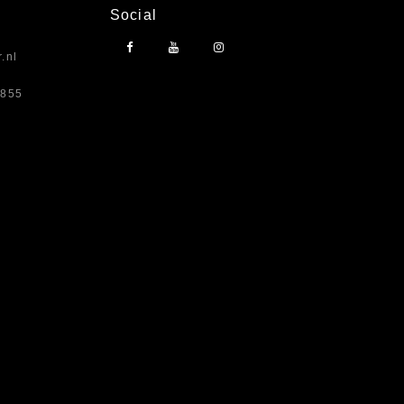
Social
.nl
7855