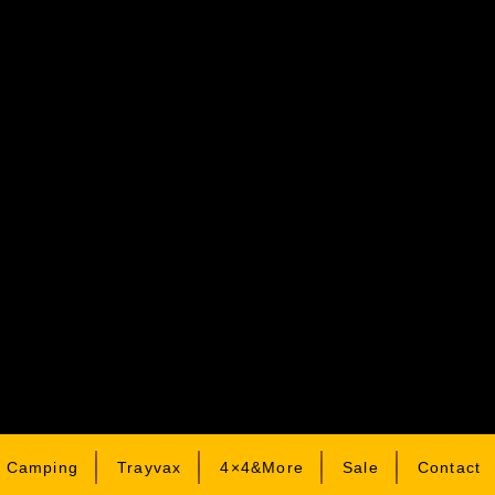
& Camping
Trayvax
4×4&More
Sale
Contact