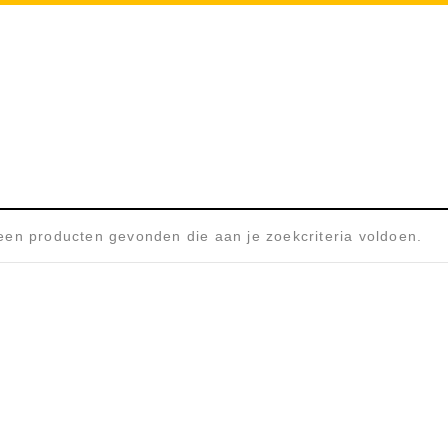
PETROMAX MOK
Home
/
Producten getagged “Pe
en producten gevonden die aan je zoekcriteria voldoen.