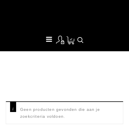
PX0138
Home
/
Producten getagged “PX0138”
Geen producten gevonden die aan je
zoekcriteria voldoen.