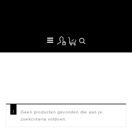
STORMLANTAARN
Home
/
Producten getagged “stormlantaarn”
Geen producten gevonden die aan je
zoekcriteria voldoen.