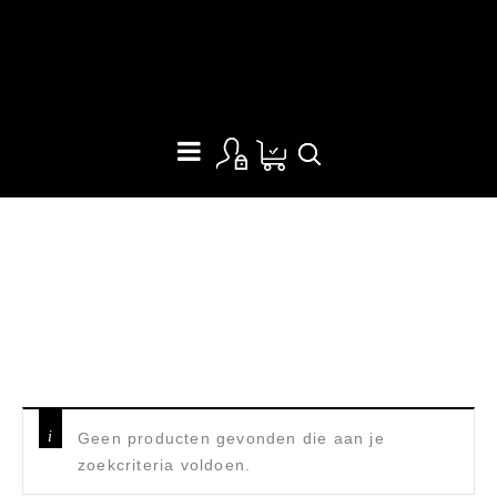
TRAYVAX ELEMENT BLACK STEALTH BLACK
Home
/
Producten getagged “Trayvax Element Black Stealth
Black”
Geen producten gevonden die aan je
zoekcriteria voldoen.