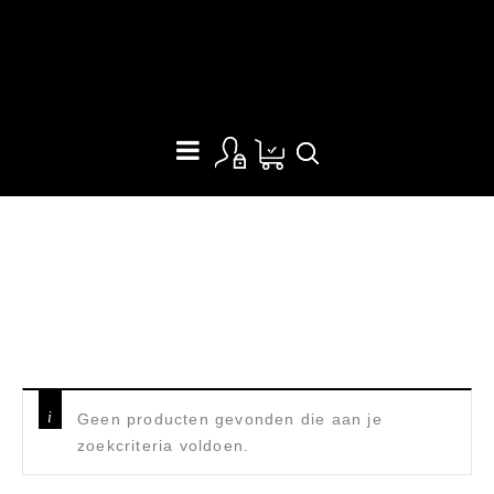
VUURKETEL
Home
/
Producten getagged “vuurketel”
Geen producten gevonden die aan je
zoekcriteria voldoen.