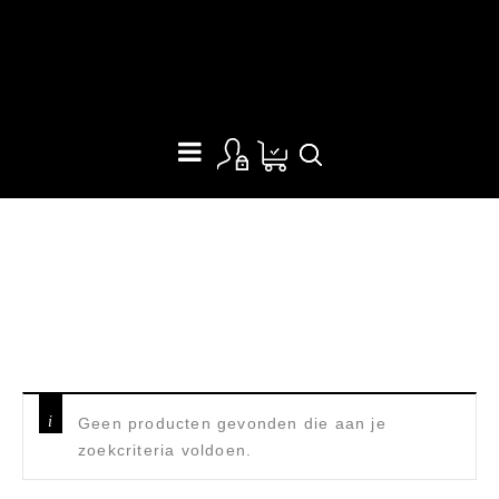
ZAKMES
Home
/
Producten getagged “Zakmes”
Geen producten gevonden die aan je
zoekcriteria voldoen.