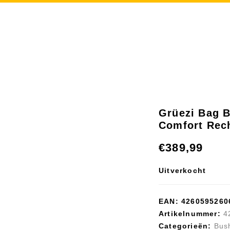
ing
/
Slaapzakken en slaapmatten
/
Grüezi Bag Biopod Downwoo
Grüezi Bag 
Comfort Rec
€
389,99
Uitverkocht
EAN:
4260595260
Artikelnummer:
4
Categorieën:
Bus