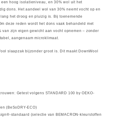
een hoog isolatieniveau, en 30% wol uit het
aardig dons. Het aandeel wol van 30% neemt vocht op en
olang het droog en pluizig is. Bij toenemende
t. Om deze reden wordt het dons vaak behandeld met
% van zijn eigen gewicht aan vocht opnemen – zonder
ortabel, aangenaam microklimaat.
nWool slaapzak bijzonder groot is. Dit maakt DownWool
vertrouwen: Getest volgens STANDARD 100 by OEKO-
offen (BeSoDRY-ECO)
luesign®-standaard (selectie van BEMACRON-kleurstoffen