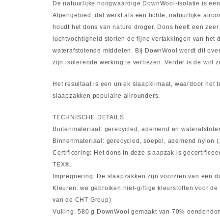
De natuurlijke hoogwaardige DownWool-isolatie is een
Alpengebied, dat werkt als een lichte, natuurlijke air
houdt het dons van nature droger. Dons heeft een zeer 
luchtvochtigheid storten de fijne vertakkingen van he
waterafstotende middelen. Bij DownWool wordt dit ove
zijn isolerende werking te verliezen. Verder is de wol
Het resultaat is een uniek slaapklimaat, waardoor het 
slaapzakken populaire allrounders.
TECHNISCHE DETAILS
Buitenmateriaal: gerecycled, ademend en waterafstote
Binnenmateriaal: gerecycled, soepel, ademend nylon 
Certificering: Het dons in deze slaapzak is gecerti
TEX®.
Impregnering: De slaapzakken zijn voorzien van een 
Kleuren: we gebruiken niet-giftige kleurstoffen voor 
van de CHT Group)
Vulling: 580 g DownWool gemaakt van 70% eendendons