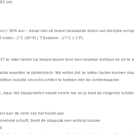
193 cm)
ns / 30% wol – bevat niet uit textiel bestaande delen van dierlijke oors
limiet: -1°C (30°F) | T Extreem: -17°C (-1°F)
37 te laten testen op temperaturen door een neutraal instituut en dit te
aalde waarden te optimistisch. We willen dat ze lekker buiten kunnen 
nWool-isolatie om echt comfort te hebben met de comfortwaarde.
en, maar het slaapcomfort neemt enorm toe en je kunt de volgende ocht
fect aan de vorm van het hoofd aan
ussenvak schuift, biedt de slaapzak een antislip kussen
ed