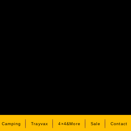
& Camping
Trayvax
4×4&More
Sale
Contact