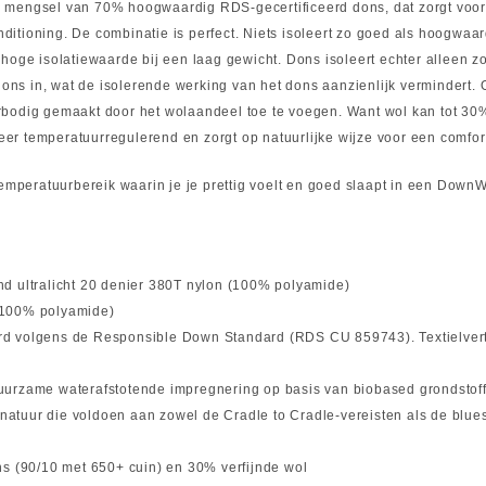
 mengsel van 70% hoogwaardig RDS-gecertificeerd dons, dat zorgt voor 
conditioning. De combinatie is perfect. Niets isoleert zo goed als hoogw
hoge isolatiewaarde bij een laag gewicht. Dons isoleert echter alleen z
t dons in, wat de isolerende werking van het dons aanzienlijk verminder
rbodig gemaakt door het wolaandeel toe te voegen. Want wol kan tot 30
 zeer temperatuurregulerend en zorgt op natuurlijke wijze voor een comf
temperatuurbereik waarin je je prettig voelt en goed slaapt in een Dow
nd ultralicht 20 denier 380T nylon (100% polyamide)
(100% polyamide)
ficeerd volgens de Responsible Down Standard (RDS CU 859743). Textiel
duurzame waterafstotende impregnering op basis van biobased grondst
de natuur die voldoen aan zowel de Cradle to Cradle-vereisten als de b
 (90/10 met 650+ cuin) en 30% verfijnde wol