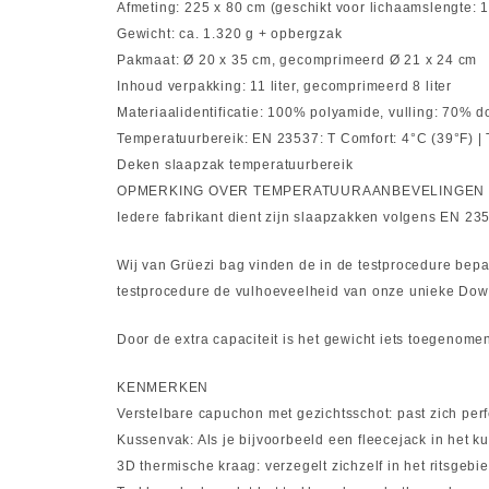
Afmeting: 225 x 80 cm (geschikt voor lichaamslengte: 
Gewicht: ca. 1.320 g + opbergzak
Pakmaat: Ø 20 x 35 cm, gecomprimeerd Ø 21 x 24 cm
Inhoud verpakking: 11 liter, gecomprimeerd 8 liter
Materiaalidentificatie: 100% polyamide, vulling: 70% do
Temperatuurbereik: EN 23537: T Comfort: 4°C (39°F) | T-
Deken slaapzak temperatuurbereik
OPMERKING OVER TEMPERATUURAANBEVELINGEN
Iedere fabrikant dient zijn slaapzakken volgens EN 235
Wij van Grüezi bag vinden de in de testprocedure bep
testprocedure de vulhoeveelheid van onze unieke Dow
Door de extra capaciteit is het gewicht iets toegenom
KENMERKEN
Verstelbare capuchon met gezichtsschot: past zich per
Kussenvak: Als je bijvoorbeeld een fleecejack in het k
3D thermische kraag: verzegelt zichzelf in het ritsgebi