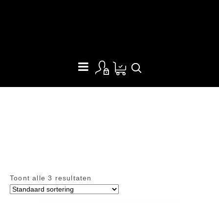
MSR - CASCADE DESIGNS
Home
/
Bushcraft & Camping
/
MSR - Cascade Designs
Toont alle 3 resultaten
21% OFF