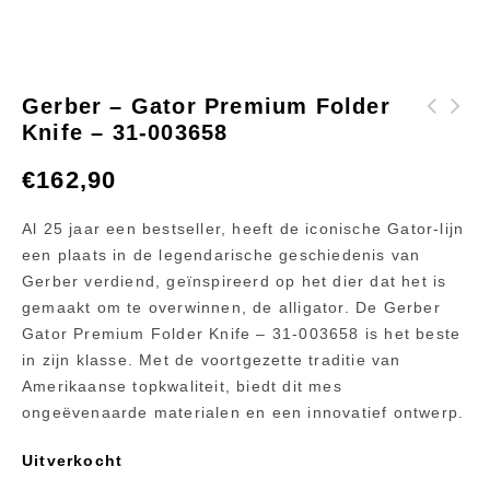
Gerber – Gator Premium Folder
Knife – 31-003658
ARB koelboxslede
Gerber Compact
35&47 liter
Clearpath Machete
€
162,90
koelbox
met hoes
Al 25 jaar een bestseller, heeft de iconische Gator-lijn
een plaats in de legendarische geschiedenis van
Gerber verdiend, geïnspireerd op het dier dat het is
gemaakt om te overwinnen, de alligator. De Gerber
Gator Premium Folder Knife – 31-003658 is het beste
in zijn klasse. Met de voortgezette traditie van
Amerikaanse topkwaliteit, biedt dit mes
ongeëvenaarde materialen en een innovatief ontwerp.
Uitverkocht