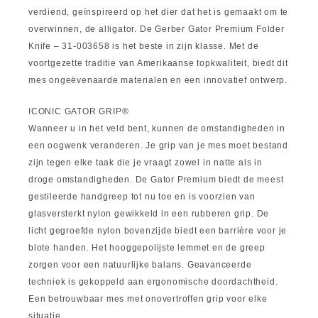
verdiend, geïnspireerd op het dier dat het is gemaakt om te
overwinnen, de alligator. De Gerber Gator Premium Folder
Knife – 31-003658 is het beste in zijn klasse. Met de
voortgezette traditie van Amerikaanse topkwaliteit, biedt dit
mes ongeëvenaarde materialen en een innovatief ontwerp.
ICONIC GATOR GRIP®
Wanneer u in het veld bent, kunnen de omstandigheden in
een oogwenk veranderen. Je grip van je mes moet bestand
zijn tegen elke taak die je vraagt zowel in natte als in
droge omstandigheden. De Gator Premium biedt de meest
gestileerde handgreep tot nu toe en is voorzien van
glasversterkt nylon gewikkeld in een rubberen grip. De
licht gegroefde nylon bovenzijde biedt een barrière voor je
blote handen. Het hooggepolijste lemmet en de greep
zorgen voor een natuurlijke balans. Geavanceerde
techniek is gekoppeld aan ergonomische doordachtheid.
Een betrouwbaar mes met onovertroffen grip voor elke
situatie.