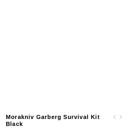
Morakniv Garberg Survival Kit
Black
Morakniv Classic
Morakniv Kansbol