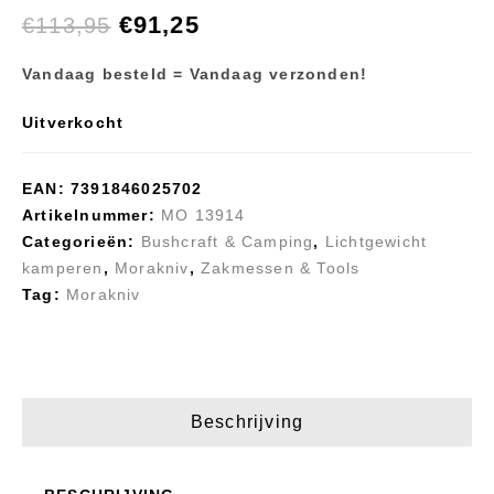
Wood Splitting
Survival Kit Green
€
91,25
€
113,95
Knife
Vandaag besteld = Vandaag verzonden!
Uitverkocht
EAN:
7391846025702
Artikelnummer:
MO 13914
Categorieën:
Bushcraft & Camping
,
Lichtgewicht
kamperen
,
Morakniv
,
Zakmessen & Tools
Tag:
Morakniv
Beschrijving