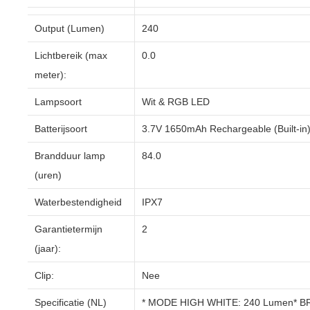
Output (Lumen)
240
Lichtbereik (max
0.0
meter):
Lampsoort
Wit & RGB LED
Batterijsoort
3.7V 1650mAh Rechargeable (Built-in
Brandduur lamp
84.0
(uren)
Waterbestendigheid
IPX7
Garantietermijn
2
(jaar):
Clip:
Nee
Specificatie (NL)
* MODE HIGH WHITE: 240 Lumen* B