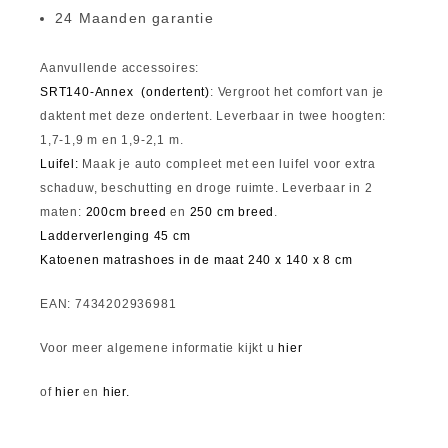
24 Maanden garantie
Aanvullende accessoires:
SRT140-Annex (ondertent)
: Vergroot het comfort van je
daktent met deze ondertent. Leverbaar in twee hoogten:
1,7-1,9 m en 1,9-2,1 m.
Luifel:
Maak je auto compleet met een luifel voor extra
schaduw, beschutting en droge ruimte. Leverbaar in 2
maten:
200cm breed
en
250 cm breed
.
Ladderverlenging 45 cm
Katoenen matrashoes in de maat 240 x 140 x 8 cm
EAN: 7434202936981
Voor meer algemene informatie kijkt u
hier
of
hier
en
hier.