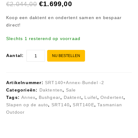
€
1.699,00
€
2.044,00
ondertent 1,7-1,9
m hoogte
Koop een daktent en ondertent samen en bespaar
direct!
Slechts 1 resterend op voorraad
Aantal:
NU BESTELLEN
Artikelnummer:
SRT140+Annex-Bundel -2
Categorieën:
Daktenten
,
Sale
Tags:
Annex
,
Bushgear
,
Daktent
,
Luifel
,
Ondertent
,
Slapen op de auto
,
SRT140
,
SRT140E
,
Tasmanian
Outdoor