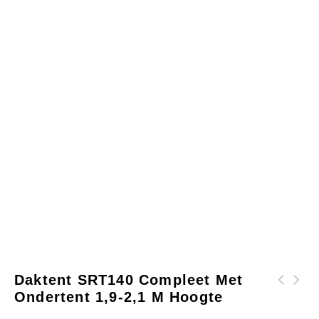
Daktent SRT140 Compleet Met
Ondertent 1,9-2,1 M Hoogte
Daktent SRT140E
Tasmanian Outdoor
compleet met
Auto-luifel AW250