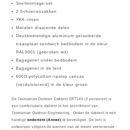
Snelmontage-set
2 Schoenenzakken
YKK-ritsen
Metalen draaiende delen
Deukbestendige aluminium geïsoleerde
traanplaat sandwich bedbodem in de kleur
RAL9001 (gebroken wit)
Bagagenet onder bedbodem
Bagagenet in de tent
600D polycotton ripstop canvas
(verduisterend) in de kleur groen
De Tasmanian Outdoor Daktent SRT140 (2 personen) is
een comfortabele daktent in het assortiment van
Tasmanian Outdoor Engineering. Onder de daktent is een
handige
ondertent (Annex)
te bevestigen. De tent is
ontworpen volgens de wensen van de meest veeleisende