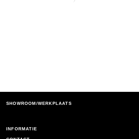
Ticket To The Moon MoonStraps Webbing (2 X
250 Cm; Paar)
Nu Bestellen
€
27,95
SHOWROOM/WERKPLAATS
INFORMATIE