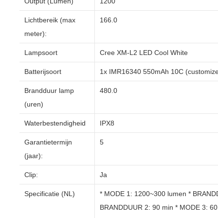
Output (Lumen)
1200
Lichtbereik (max
166.0
meter):
Lampsoort
Cree XM-L2 LED Cool White
Batterijsoort
1x IMR16340 550mAh 10C (customiz
Brandduur lamp
480.0
(uren)
Waterbestendigheid
IPX8
Garantietermijn
5
(jaar):
Clip:
Ja
Specificatie (NL)
* MODE 1: 1200~300 lumen * BRANDD
BRANDDUUR 2: 90 min * MODE 3: 60