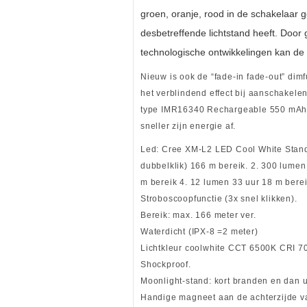
groen, oranje, rood in de schakelaar 
desbetreffende lichtstand heeft. Door
technologische ontwikkelingen kan de 
Nieuw is ook de “fade-in fade-out” dimf
het verblindend effect bij aanschakelen
type IMR16340 Rechargeable 550 mAh 1
sneller zijn energie af.
Led: Cree XM-L2 LED Cool White Stand
dubbelklik) 166 m bereik. 2. 300 lumen
m bereik 4. 12 lumen 33 uur 18 m bere
Stroboscoopfunctie (3x snel klikken).
Bereik: max. 166 meter ver.
Waterdicht (IPX-8 =2 meter)
Lichtkleur coolwhite CCT 6500K CRI 70
Shockproof.
Moonlight-stand: kort branden en dan 
Handige magneet aan de achterzijde v