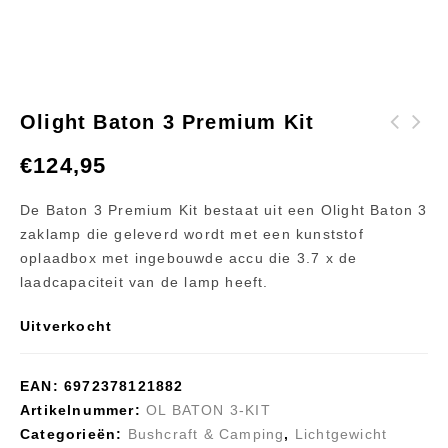
Olight Baton 3 Premium Kit
Olight H05 Lite
Olight Baton 3
€
124,95
Blue hoofdlamp
Zaklamp
De Baton 3 Premium Kit bestaat uit een Olight Baton 3
zaklamp die geleverd wordt met een kunststof
oplaadbox met ingebouwde accu die 3.7 x de
laadcapaciteit van de lamp heeft.
Uitverkocht
EAN:
6972378121882
Artikelnummer:
OL BATON 3-KIT
Categorieën:
Bushcraft & Camping
,
Lichtgewicht