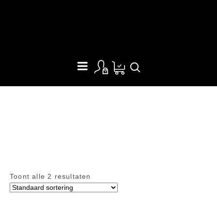
HANGMATTEN
Home
/
Bushcraft & Camping
/
Hangmatten
Toont alle 2 resultaten