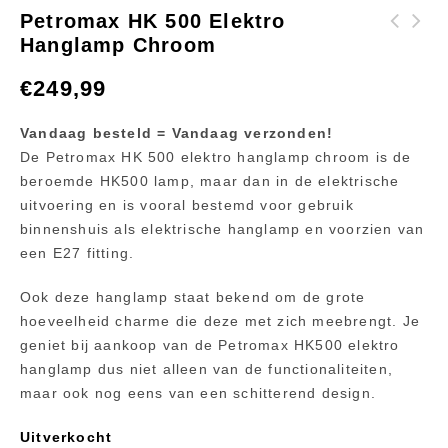
Petromax HK 500 Elektro
Hanglamp Chroom
Petromax HK500
Petromax Skillet
hogedruklamp
FP25H 25cm
€
249,99
messing
Vandaag besteld = Vandaag verzonden!
De Petromax HK 500 elektro hanglamp chroom is de
beroemde HK500 lamp, maar dan in de elektrische
uitvoering en is vooral bestemd voor gebruik
binnenshuis als elektrische hanglamp en voorzien van
een E27 fitting.
Ook deze hanglamp staat bekend om de grote
hoeveelheid charme die deze met zich meebrengt. Je
geniet bij aankoop van de Petromax HK500 elektro
hanglamp dus niet alleen van de functionaliteiten,
maar ook nog eens van een schitterend design.
Uitverkocht