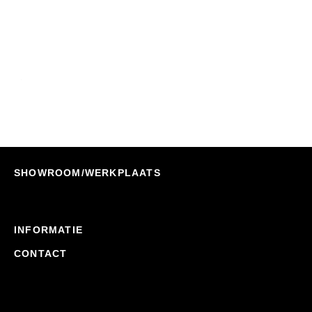
Morakniv BushCraft Survival Black Clampack
Nu Bestellen
€
90,95
€
72,90
SHOWROOM/WERKPLAATS
INFORMATIE
CONTACT