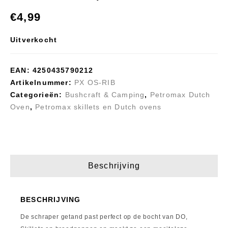
Petromax Houten
Petromax Dutch
€
4,99
kist voor HK350 en
Oven Ft9 met
HK500
pootjes
Uitverkocht
EAN:
4250435790212
Artikelnummer:
PX OS-RIB
Categorieën:
Bushcraft & Camping
,
Petromax Dutch
Oven
,
Petromax skillets en Dutch ovens
Beschrijving
BESCHRIJVING
De schraper getand past perfect op de bocht van DO,