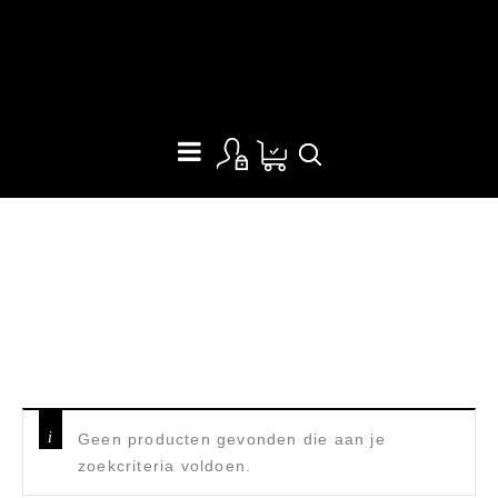
PETROMAX DUTCH OVEN
Home
/
Bushcraft & Camping
/
Petromax skillets en Dutch
ovens
/
Petromax Dutch Oven
Geen producten gevonden die aan je
zoekcriteria voldoen.