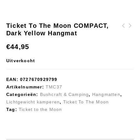
Ticket To The Moon COMPACT,
Dark Yellow Hangmat
Ticket To The Moon
Hammock Ticket To
COMPACT Turquoise
The Moon ORIGINAL
€
44,95
hangmat
PRO HAMMOCK Army
Green
Uitverkocht
EAN:
0727670929799
Artikelnummer:
TMC37
Categorieën:
Bushcraft & Camping
,
Hangmatten
,
Lichtgewicht kamperen
,
Ticket To The Moon
Tag:
Ticket to the Moon