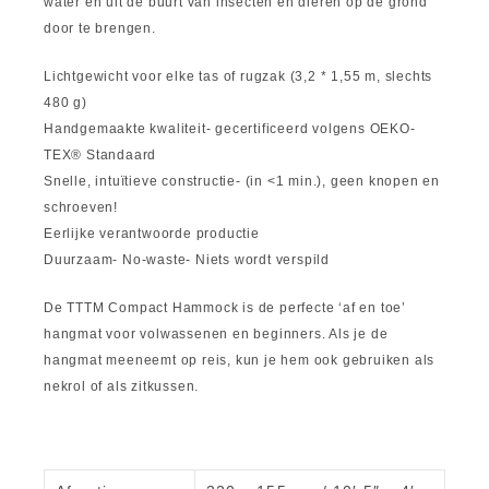
water en uit de buurt van insecten en dieren op de grond
door te brengen.
Lichtgewicht voor elke tas of rugzak (3,2 * 1,55 m, slechts
480 g)
Handgemaakte kwaliteit- gecertificeerd volgens OEKO-
TEX® Standaard
Snelle, intuïtieve constructie- (in <1 min.), geen knopen en
schroeven!
Eerlijke verantwoorde productie
Duurzaam- No-waste- Niets wordt verspild
De TTTM Compact Hammock is de perfecte ‘af en toe’
hangmat voor volwassenen en beginners. Als je de
hangmat meeneemt op reis, kun je hem ook gebruiken als
nekrol of als zitkussen.