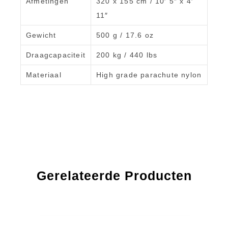
Afmetingen
320 x 155 cm / 10′ 5″ x 4′
11″
Gewicht
500 g / 17.6 oz
Draagcapaciteit
200 kg / 440 lbs
Materiaal
High grade parachute nylon
Gerelateerde Producten