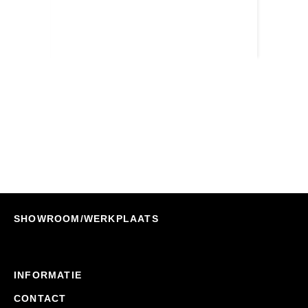
ARB Airlocker Campingstoel
Nu Bestellen
€
138,70
SHOWROOM/WERKPLAATS
INFORMATIE
CONTACT