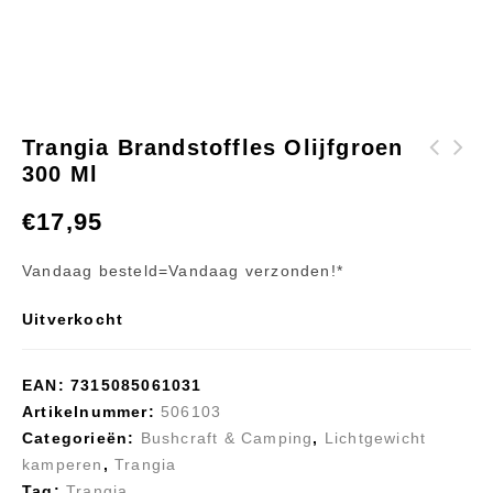
Trangia Brandstoffles Olijfgroen
300 Ml
Trangia
Trangia
Brandstoffles
Brandstoffles Rood
€
17,95
Olijfgroen 500 ml
300 ml
Vandaag besteld=Vandaag verzonden!*
Uitverkocht
EAN:
7315085061031
Artikelnummer:
506103
Categorieën:
Bushcraft & Camping
,
Lichtgewicht
kamperen
,
Trangia
Tag:
Trangia