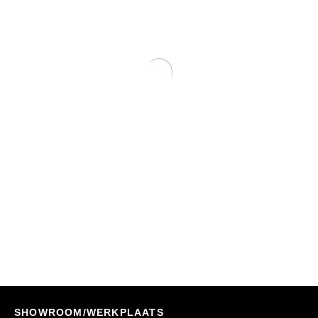
Daktent SRT140 Compleet Met Ondertent 1,9-
2,1 M Hoogte
Nu Bestellen
€
2.044,00
€
1.699,00
SHOWROOM/WERKPLAATS