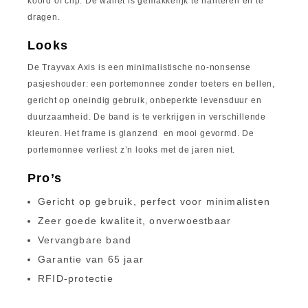
koord of clip. De wallet is gemakkelijk te hanteren en te
dragen.
Looks
De Trayvax Axis is een minimalistische no-nonsense
pasjeshouder: een portemonnee zonder toeters en bellen,
gericht op oneindig gebruik, onbeperkte levensduur en
duurzaamheid. De band is te verkrijgen in verschillende
kleuren. Het frame is glanzend en mooi gevormd. De
portemonnee verliest z’n looks met de jaren niet.
Pro’s
Gericht op gebruik, perfect voor minimalisten
Zeer goede kwaliteit, onverwoestbaar
​Vervangbare band
Garantie van 65 jaar
RFID-protectie