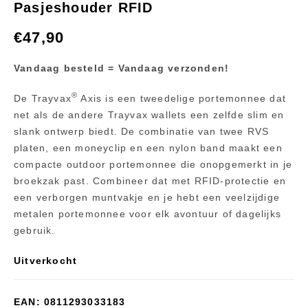
Pasjeshouder RFID
Trayvax Axis Onyx
Trayvax Element
Black Melonite
Black Mississippi
€
47,90
RFID
Mud
Vandaag besteld = Vandaag verzonden!
®
De Trayvax
Axis is een tweedelige portemonnee dat
net als de andere Trayvax wallets een zelfde slim en
slank ontwerp biedt. De combinatie van twee RVS
platen, een moneyclip en een nylon band maakt een
compacte outdoor portemonnee die onopgemerkt in je
broekzak past. Combineer dat met RFID-protectie en
een verborgen muntvakje en je hebt een veelzijdige
metalen portemonnee voor elk avontuur of dagelijks
gebruik.
Uitverkocht
EAN:
0811293033183