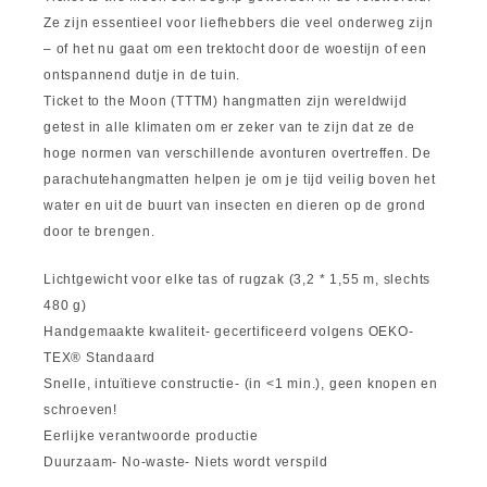
Ze zijn essentieel voor liefhebbers die veel onderweg zijn
– of het nu gaat om een ​​trektocht door de woestijn of een
ontspannend dutje in de tuin.
Ticket to the Moon (TTTM) hangmatten zijn wereldwijd
getest in alle klimaten om er zeker van te zijn dat ze de
hoge normen van verschillende avonturen overtreffen. De
parachutehangmatten helpen je om je tijd veilig boven het
water en uit de buurt van insecten en dieren op de grond
door te brengen.
Lichtgewicht voor elke tas of rugzak (3,2 * 1,55 m, slechts
480 g)
Handgemaakte kwaliteit- gecertificeerd volgens OEKO-
TEX® Standaard
Snelle, intuïtieve constructie- (in <1 min.), geen knopen en
schroeven!
Eerlijke verantwoorde productie
Duurzaam- No-waste- Niets wordt verspild