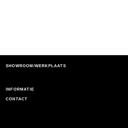
Morakniv BushCraft Survival Black Clampack
Nu Bestellen
€
90,95
€
72,90
SHOWROOM/WERKPLAATS
INFORMATIE
CONTACT