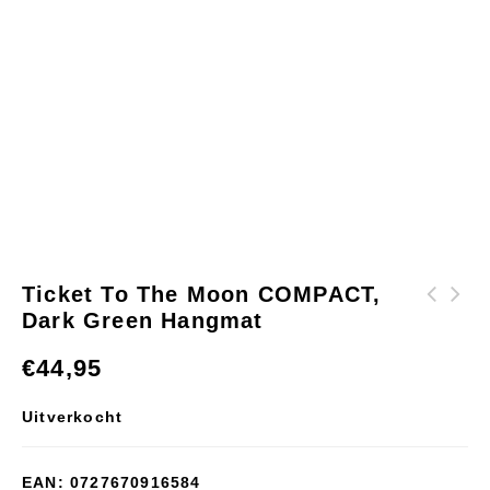
Ticket To The Moon COMPACT,
Dark Green Hangmat
Ticket to the Moon
Ticket To The Moon
Original Hangmat
COMPACT Army Green
€
44,95
Chocolate/Brown
hangmat
Uitverkocht
EAN:
0727670916584