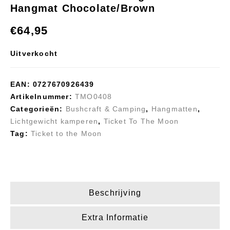
Hangmat Chocolate/Brown
Ticket to the Moon
Ticket To The Moon
Original Hangmat
COMPACT, Dark
€
64,95
Dark Green/Army
Green hangmat
Green
Uitverkocht
EAN:
0727670926439
Artikelnummer:
TMO0408
Categorieën:
Bushcraft & Camping
,
Hangmatten
,
Lichtgewicht kamperen
,
Ticket To The Moon
Tag:
Ticket to the Moon
Beschrijving
Extra Informatie