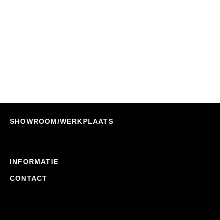
ARB Koelbox Tie Down System –
Spanbandenset
Nu Bestellen
€
42,90
SHOWROOM/WERKPLAATS
INFORMATIE
CONTACT