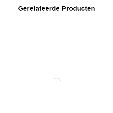
Gerelateerde Producten
Ticket To The Moon MoonStraps Webbing (2 X