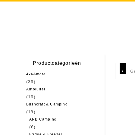
Productcategorieën
Ge
4x4&more
(36)
Autoluifel
(16)
Bushcraft & Camping
(19)
ARB Camping
(6)
Fridge & Freezer