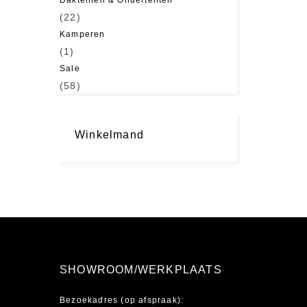
Daktenten & Ondertenten
(22)
Kamperen
(1)
Sale
(58)
Winkelmand
SHOWROOM/WERKPLAATS
Bezoekadres (op afspraak):