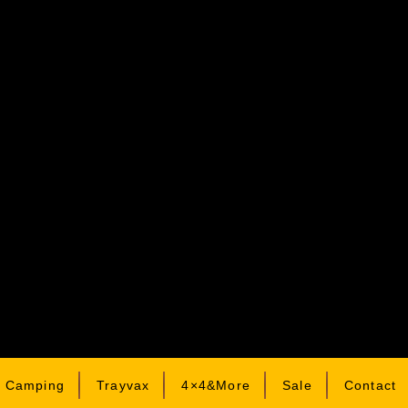
& Camping
Trayvax
4×4&More
Sale
Contact