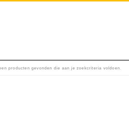
THERMAREST
Home
/
Bushcraft & Camping
/
en producten gevonden die aan je zoekcriteria voldoen.